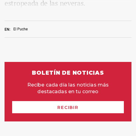
estropeada de las neveras.
El Puche
EN: