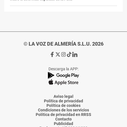
© LA VOZ DE ALMERÍA S.L.U. 2026
Ir
Ir
Ir
Ir
Ir
a
a
a
a
a
Facebook
X
Instagram
TikTok
Linkedin
Descarga la APP:
de
de
de
de
de
La
La
La
La
La
Voz
Voz
Voz
Voz
Voz
de
de
de
de
de
Almería
Almería
Almería
Almería
Almería
Aviso legal
Política de privacidad
Política de cookies
Condiciones de los servicios
Política de privacidad en RRSS
Contacto
Publicidad