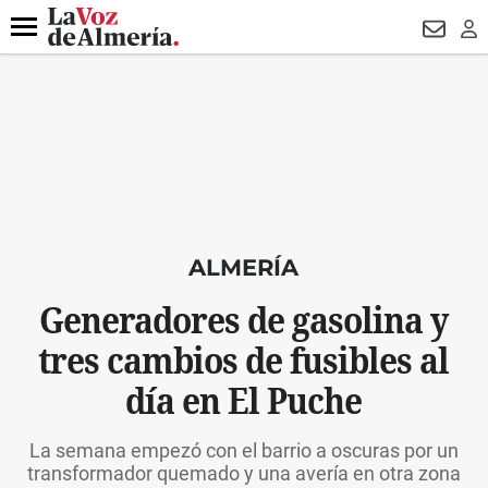
DESTACADO
OPERACIÓN PUCHE
PREGÓN BISBAL
800.
Menú
NEWSL
LO
ALMERÍA
Generadores de gasolina y
tres cambios de fusibles al
día en El Puche
La semana empezó con el barrio a oscuras por un
transformador quemado y una avería en otra zona