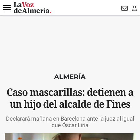
DESTACADO
HOSPITAL PONIENTE
ECLIPSE
DRON UDA
Menú
NEWSL
LO
ALMERÍA
Caso mascarillas: detienen a
un hijo del alcalde de Fines
Declarará mañana en Barcelona ante la juez al igual
que Óscar Liria