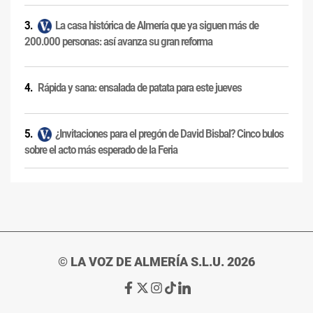
La casa histórica de Almería que ya siguen más de
200.000 personas: así avanza su gran reforma
Rápida y sana: ensalada de patata para este jueves
¿Invitaciones para el pregón de David Bisbal? Cinco bulos
sobre el acto más esperado de la Feria
© LA VOZ DE ALMERÍA S.L.U. 2026
Ir
Ir
Ir
Ir
Ir
a
a
a
a
a