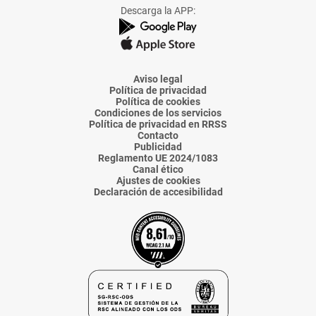
Facebook
X
Instagram
TikTok
Linkedin
Descarga la APP:
de
de
de
de
de
La
La
La
La
La
Voz
Voz
Voz
Voz
Voz
de
de
de
de
de
Almería
Almería
Almería
Almería
Almería
Aviso legal
Política de privacidad
Política de cookies
Condiciones de los servicios
Política de privacidad en RRSS
Contacto
Publicidad
Reglamento UE 2024/1083
Canal ético
Ajustes de cookies
Declaración de accesibilidad