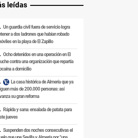
s leídas
Un guardia civil fuera de servicio logra
etener a dos ladrones que habían robado
óviles en la playa de El Zapillo
Ocho detenidos en una operación en El
uche contra una organización que repartía
ocaína a domicilio
La casa histórica de Almería que ya
iguen más de 200.000 personas: así
vanza su gran reforma
Rápida y sana: ensalada de patata para
ste jueves
Suspenden dos noches consecutivas el
uelo que une Sevilla y Almería por “una