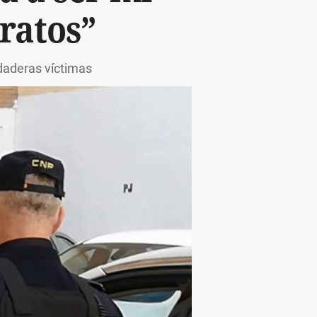
tratos”
rdaderas víctimas