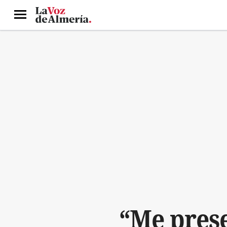
Menú
“Me prese