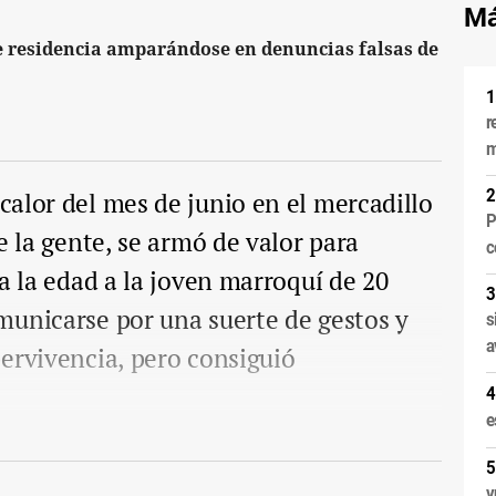
Má
e residencia amparándose en denuncias falsas de
r
m
calor del mes de junio en el mercadillo
P
e la gente, se armó de valor para
c
a la edad a la joven marroquí de 20
municarse por una suerte de gestos y
s
a
ervivencia, pero consiguió
e
v