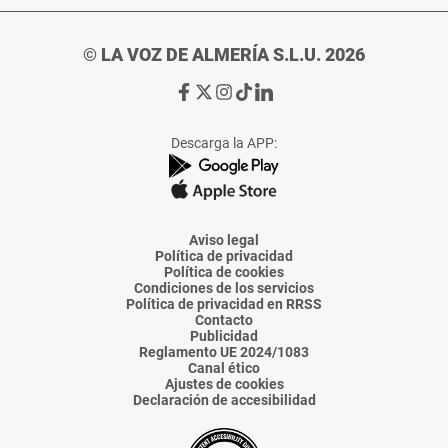
© LA VOZ DE ALMERÍA S.L.U. 2026
Ir
Ir
Ir
Ir
Ir
a
a
a
a
a
Facebook
X
Instagram
TikTok
Linkedin
Descarga la APP:
de
de
de
de
de
La
La
La
La
La
Voz
Voz
Voz
Voz
Voz
de
de
de
de
de
Almería
Almería
Almería
Almería
Almería
Aviso legal
Política de privacidad
Política de cookies
Condiciones de los servicios
Política de privacidad en RRSS
Contacto
Publicidad
Reglamento UE 2024/1083
Canal ético
Ajustes de cookies
Declaración de accesibilidad