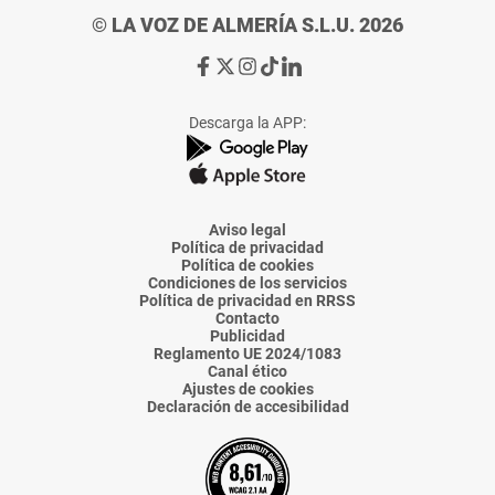
© LA VOZ DE ALMERÍA S.L.U. 2026
Ir
Ir
Ir
Ir
Ir
a
a
a
a
a
Facebook
X
Instagram
TikTok
Linkedin
Descarga la APP:
de
de
de
de
de
La
La
La
La
La
Voz
Voz
Voz
Voz
Voz
de
de
de
de
de
Almería
Almería
Almería
Almería
Almería
Aviso legal
Política de privacidad
Política de cookies
Condiciones de los servicios
Política de privacidad en RRSS
Contacto
Publicidad
Reglamento UE 2024/1083
Canal ético
Ajustes de cookies
Declaración de accesibilidad