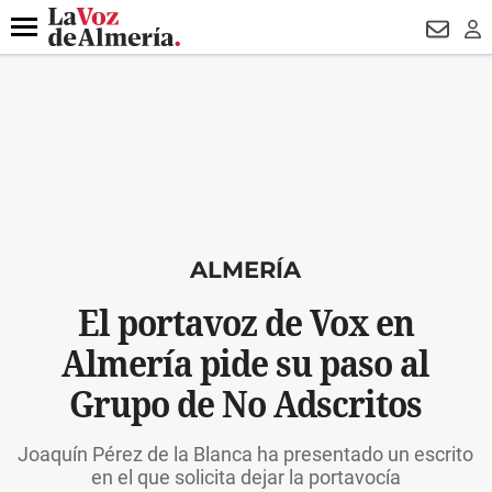
DESTACADO
HOSPITAL PONIENTE
ECLIPSE
DRON UDA
Menú
NEWSL
LO
ALMERÍA
El portavoz de Vox en
Almería pide su paso al
Grupo de No Adscritos
Joaquín Pérez de la Blanca ha presentado un escrito
en el que solicita dejar la portavocía