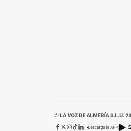
© LA VOZ DE ALMERÍA S.L.U. 2
Ir
Ir
Ir
Ir
Ir
Descarga la APP: