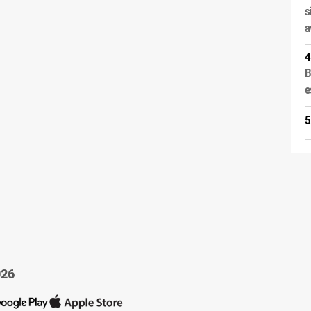
s
a
B
e
026