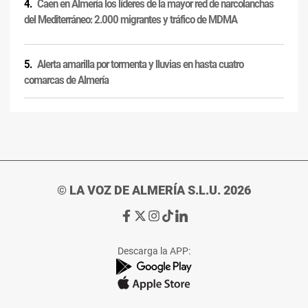
Caen en Almería los líderes de la mayor red de narcolanchas
del Mediterráneo: 2.000 migrantes y tráfico de MDMA
Alerta amarilla por tormenta y lluvias en hasta cuatro
comarcas de Almería
© LA VOZ DE ALMERÍA S.L.U. 2026
Ir
Ir
Ir
Ir
Ir
a
a
a
a
a
Facebook
X
Instagram
TikTok
Linkedin
Descarga la APP:
de
de
de
de
de
La
La
La
La
La
Voz
Voz
Voz
Voz
Voz
de
de
de
de
de