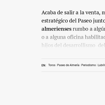
Acaba de salir a la venta, 
estratégico del Paseo junto
almerienses
rumbo a algún
o a alguna oficina habilita
hijos del desarrollismo del
Toros
Paseo de Almería
Periodismo
Lubrí
EN: