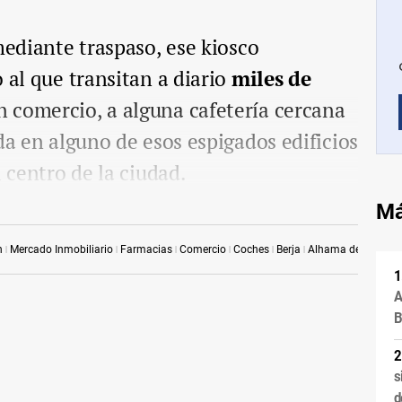
mediante traspaso, ese kiosco
 al que transitan a diario
miles de
 comercio, a alguna cafetería cercana
da en alguno de esos espigados edificios
 centro de la ciudad.
Má
n
Mercado Inmobiliario
Farmacias
Comercio
Coches
Berja
Alhama de Almería
A
B
s
d