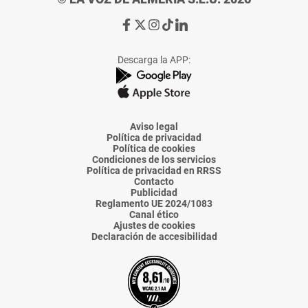
Ir
Ir
Ir
Ir
Ir
a
a
a
a
a
Facebook
X
Instagram
TikTok
Linkedin
Descarga la APP:
de
de
de
de
de
La
La
La
La
La
Voz
Voz
Voz
Voz
Voz
de
de
de
de
de
Almería
Almería
Almería
Almería
Almería
Aviso legal
Política de privacidad
Política de cookies
Condiciones de los servicios
Política de privacidad en RRSS
Contacto
Publicidad
Reglamento UE 2024/1083
Canal ético
Ajustes de cookies
Declaración de accesibilidad