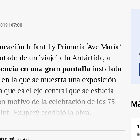
019 | 07:00
cación Infantil y Primaria ‘Ave María’
tado de un ‘viaje’ a la Antártida, a
encia en una gran pantalla
instalada
o, en la que se muestra una exposición
a que es el eje central que se estudia
on motivo de la celebración de los 75
Má
nt- Exuperý escribió la obra.
e
o climático
AVE