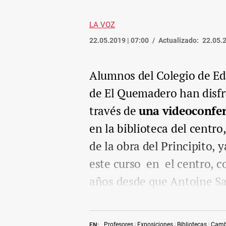
LA VOZ
22.05.2019 | 07:00
Actualizado:
22.05.2
Alumnos del Colegio de Edu
de El Quemadero han disfru
través de
una videoconfer
en la biblioteca del centr
de la obra del Principito, y
este curso en el centro, c
años desde que Antoine Sai
Profesores
Exposiciones
Bibliotecas
Cambi
EN: