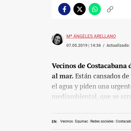
Facebook
Twitter
Whatsapp
Copiar
enlace
Mª ÁNGELES ARELLANO
07.05.2019 | 14:36
Actualizado:
Vecinos de Costacabana d
al mar.
Están cansados de 
el agua y piden una urgent
mediambiental, que se arra
Vecinos
Equinac
Redes sociales
Costaca
EN: