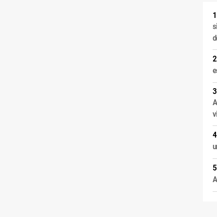
s
d
e
A
v
u
A