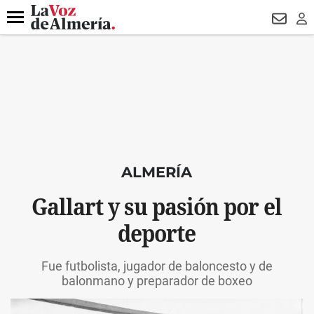
DESTACADO
HOSPITAL PONIENTE
ECLIPSE
DRON UDA
Menú
NEWSL
LO
ALMERÍA
Gallart y su pasión por el
deporte
Fue futbolista, jugador de baloncesto y de
balonmano y preparador de boxeo