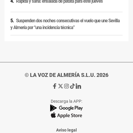
Rápida y sana: ensalada de patata para este jueves
Suspenden dos noches consecutivas el vuelo que une Sevilla
y Almería por “una incidencia técnica”
© LA VOZ DE ALMERÍA S.L.U. 2026
Ir
Ir
Ir
Ir
Ir
a
a
a
a
a
Facebook
X
Instagram
TikTok
Linkedin
Descarga la APP:
de
de
de
de
de
La
La
La
La
La
Voz
Voz
Voz
Voz
Voz
de
de
de
de
de
Almería
Almería
Almería
Almería
Almería
Aviso legal