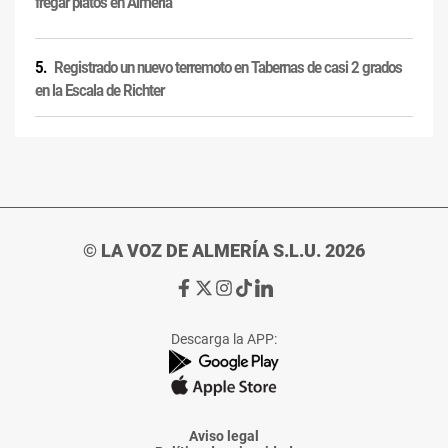
fregar platos en Almería
Registrado un nuevo terremoto en Tabernas de casi 2 grados
en la Escala de Richter
© LA VOZ DE ALMERÍA S.L.U. 2026
Ir
Ir
Ir
Ir
Ir
a
a
a
a
a
Facebook
X
Instagram
TikTok
Linkedin
Descarga la APP:
de
de
de
de
de
La
La
La
La
La
Voz
Voz
Voz
Voz
Voz
de
de
de
de
de
Almería
Almería
Almería
Almería
Almería
Aviso legal