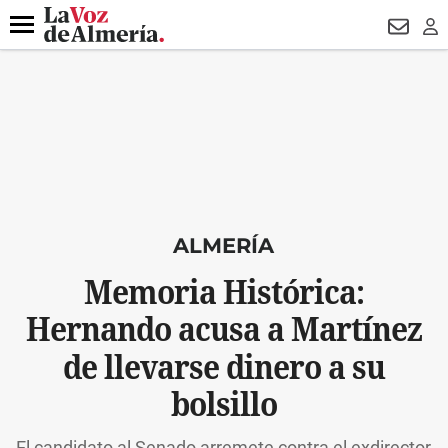
DESTACADO
VOTO FEMENINO
ORGULLO VERA
TRIBUNA
Menú
NEWSL
LO
ALMERÍA
Memoria Histórica:
Hernando acusa a Martínez
de llevarse dinero a su
bolsillo
El candidato al Senado arremete contra el exdirector