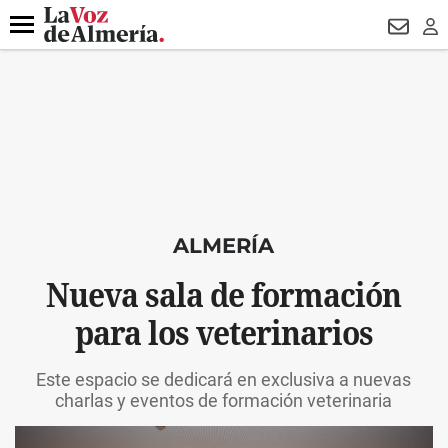
DESTACADO
OPERACIÓN PUCHE
PREGÓN BISBAL
800.
Menú
NEWSL
LO
ALMERÍA
Nueva sala de formación
para los veterinarios
Este espacio se dedicará en exclusiva a nuevas
charlas y eventos de formación veterinaria