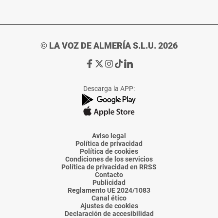
© LA VOZ DE ALMERÍA S.L.U. 2026
Ir
Ir
Ir
Ir
Ir
a
a
a
a
a
Facebook
X
Instagram
TikTok
Linkedin
Descarga la APP:
de
de
de
de
de
La
La
La
La
La
Voz
Voz
Voz
Voz
Voz
de
de
de
de
de
Almería
Almería
Almería
Almería
Almería
Aviso legal
Política de privacidad
Política de cookies
Condiciones de los servicios
Política de privacidad en RRSS
Contacto
Publicidad
Reglamento UE 2024/1083
Canal ético
Ajustes de cookies
Declaración de accesibilidad