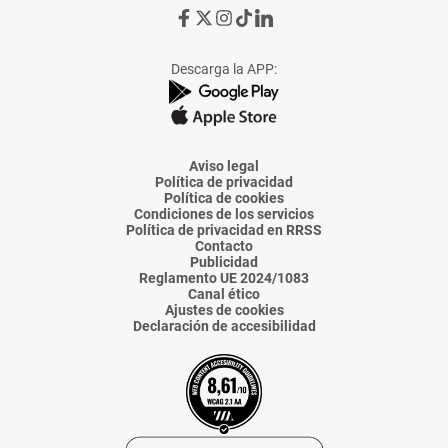
Ir
Ir
Ir
Ir
Ir
a
a
a
a
a
Facebook
X
Instagram
TikTok
Linkedin
Descarga la APP:
de
de
de
de
de
La
La
La
La
La
Voz
Voz
Voz
Voz
Voz
de
de
de
de
de
Almería
Almería
Almería
Almería
Almería
Aviso legal
Política de privacidad
Política de cookies
Condiciones de los servicios
Política de privacidad en RRSS
Contacto
Publicidad
Reglamento UE 2024/1083
Canal ético
Ajustes de cookies
Declaración de accesibilidad