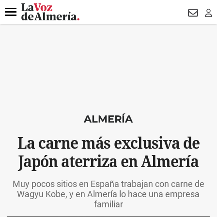
DESTACADO
VOTO FEMENINO
ORGULLO VERA
TRIBUNA
Menú
NEWSL
LO
ALMERÍA
La carne más exclusiva de
Japón aterriza en Almería
Muy pocos sitios en España trabajan con carne de
Wagyu Kobe, y en Almería lo hace una empresa
familiar