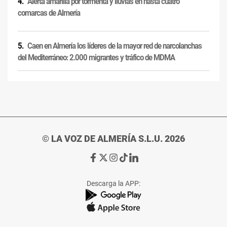
Alerta amarilla por tormenta y lluvias en hasta cuatro
comarcas de Almería
Caen en Almería los líderes de la mayor red de narcolanchas
del Mediterráneo: 2.000 migrantes y tráfico de MDMA
© LA VOZ DE ALMERÍA S.L.U. 2026
Ir
Ir
Ir
Ir
Ir
a
a
a
a
a
Facebook
X
Instagram
TikTok
Linkedin
Descarga la APP:
de
de
de
de
de
La
La
La
La
La
Voz
Voz
Voz
Voz
Voz
de
de
de
de
de