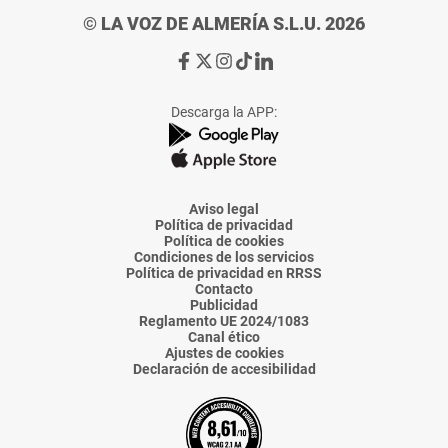
© LA VOZ DE ALMERÍA S.L.U. 2026
Ir
Ir
Ir
Ir
Ir
a
a
a
a
a
Facebook
X
Instagram
TikTok
Linkedin
Descarga la APP:
de
de
de
de
de
La
La
La
La
La
Voz
Voz
Voz
Voz
Voz
de
de
de
de
de
Almería
Almería
Almería
Almería
Almería
Aviso legal
Política de privacidad
Política de cookies
Condiciones de los servicios
Política de privacidad en RRSS
Contacto
Publicidad
Reglamento UE 2024/1083
Canal ético
Ajustes de cookies
Declaración de accesibilidad