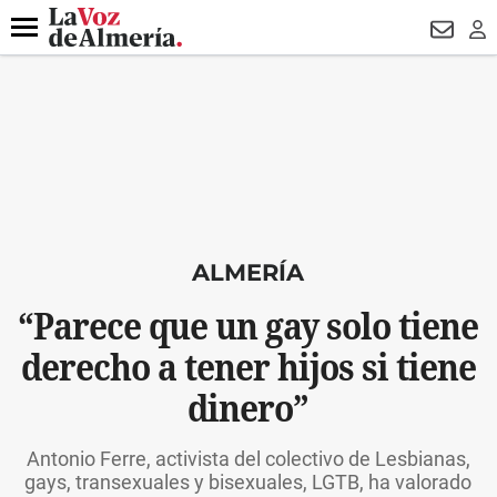
DESTACADO
HOSPITAL PONIENTE
ECLIPSE
DRON UDA
Menú
NEWSL
LO
ALMERÍA
“Parece que un gay solo tiene
derecho a tener hijos si tiene
dinero”
Antonio Ferre, activista del colectivo de Lesbianas,
gays, transexuales y bisexuales, LGTB, ha valorado