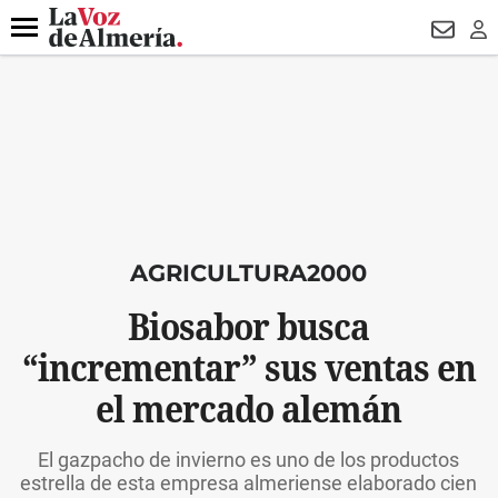
DESTACADO
VOTO FEMENINO
ORGULLO VERA
TRIBUNA
Menú
NEWSL
LO
AGRICULTURA2000
Biosabor busca
“incrementar” sus ventas en
el mercado alemán
El gazpacho de invierno es uno de los productos
estrella de esta empresa almeriense elaborado cien