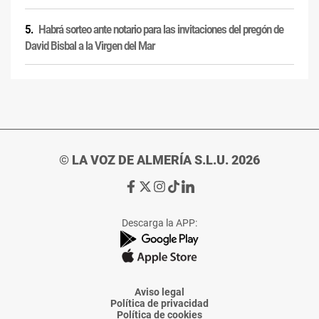
Habrá sorteo ante notario para las invitaciones del pregón de
David Bisbal a la Virgen del Mar
© LA VOZ DE ALMERÍA S.L.U. 2026
Ir
Ir
Ir
Ir
Ir
a
a
a
a
a
Facebook
X
Instagram
TikTok
Linkedin
Descarga la APP:
de
de
de
de
de
La
La
La
La
La
Voz
Voz
Voz
Voz
Voz
de
de
de
de
de
Almería
Almería
Almería
Almería
Almería
Aviso legal
Política de privacidad
Política de cookies