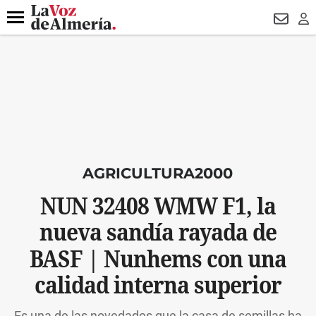
DESTACADO
HOSPITAL PONIENTE
ECLIPSE
DRON UDA
Menú
NEWSL
LO
AGRICULTURA2000
NUN 32408 WMW F1, la
nueva sandía rayada de
BASF | Nunhems con una
calidad interna superior
Es una de las novedades que la casa de semillas ha