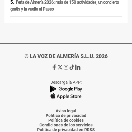
Feria de Almería 2026: más de 150 actividades, un concierto
gratis y la vuelta al Paseo
© LA VOZ DE ALMERÍA S.L.U. 2026
Ir
Ir
Ir
Ir
Ir
a
a
a
a
a
Facebook
X
Instagram
TikTok
Linkedin
Descarga la APP:
de
de
de
de
de
La
La
La
La
La
Voz
Voz
Voz
Voz
Voz
de
de
de
de
de
Almería
Almería
Almería
Almería
Almería
Aviso legal
Política de privacidad
Política de cookies
Condiciones de los servicios
Política de privacidad en RRSS