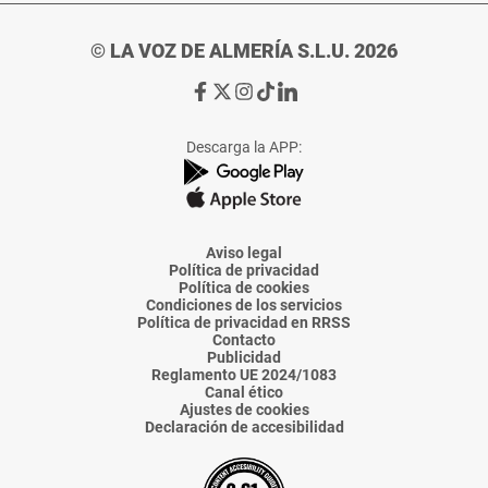
© LA VOZ DE ALMERÍA S.L.U. 2026
Ir
Ir
Ir
Ir
Ir
a
a
a
a
a
Facebook
X
Instagram
TikTok
Linkedin
Descarga la APP:
de
de
de
de
de
La
La
La
La
La
Voz
Voz
Voz
Voz
Voz
de
de
de
de
de
Almería
Almería
Almería
Almería
Almería
Aviso legal
Política de privacidad
Política de cookies
Condiciones de los servicios
Política de privacidad en RRSS
Contacto
Publicidad
Reglamento UE 2024/1083
Canal ético
Ajustes de cookies
Declaración de accesibilidad