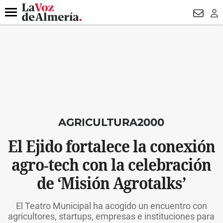
DESTACADO
VOTO FEMENINO
ORGULLO VERA
TRIBUNA
Menú
NEWSL
LO
AGRICULTURA2000
El Ejido fortalece la conexión
agro‑tech con la celebración
de ‘Misión Agrotalks’
El Teatro Municipal ha acogido un encuentro con
agricultores, startups, empresas e instituciones para