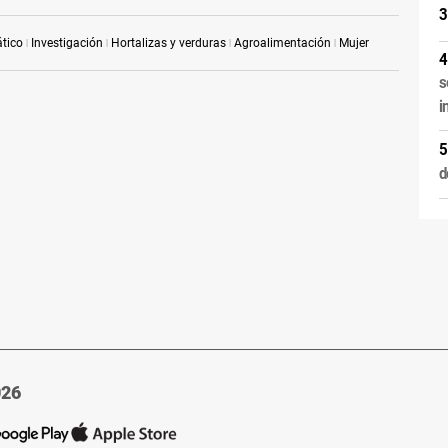
tico
Investigación
Hortalizas y verduras
Agroalimentación
Mujer
s
i
d
026