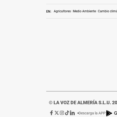
Agricultores
Medio Ambiente
Cambio climá
EN:
© LA VOZ DE ALMERÍA S.L.U. 2
Ir
Ir
Ir
Ir
Ir
Descarga la APP: