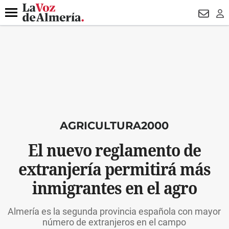
DESTACADO
VOTO FEMENINO
ORGULLO VERA
TRIBUNA
Menú
NEWSL
LO
AGRICULTURA2000
El nuevo reglamento de
extranjería permitirá más
inmigrantes en el agro
Almería es la segunda provincia española con mayor
número de extranjeros en el campo