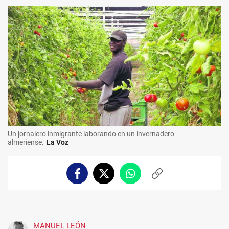
Un jornalero inmigrante laborando en un invernadero
almeriense.
La Voz
Facebook
Twitter
Whatsapp
Copiar
enlace
MANUEL LEÓN