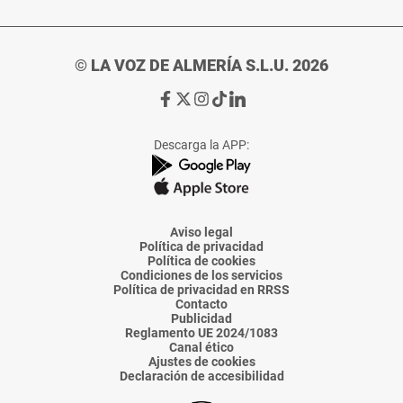
© LA VOZ DE ALMERÍA S.L.U. 2026
Ir
Ir
Ir
Ir
Ir
a
a
a
a
a
Facebook
X
Instagram
TikTok
Linkedin
Descarga la APP:
de
de
de
de
de
La
La
La
La
La
Voz
Voz
Voz
Voz
Voz
de
de
de
de
de
Almería
Almería
Almería
Almería
Almería
Aviso legal
Política de privacidad
Política de cookies
Condiciones de los servicios
Política de privacidad en RRSS
Contacto
Publicidad
Reglamento UE 2024/1083
Canal ético
Ajustes de cookies
Declaración de accesibilidad