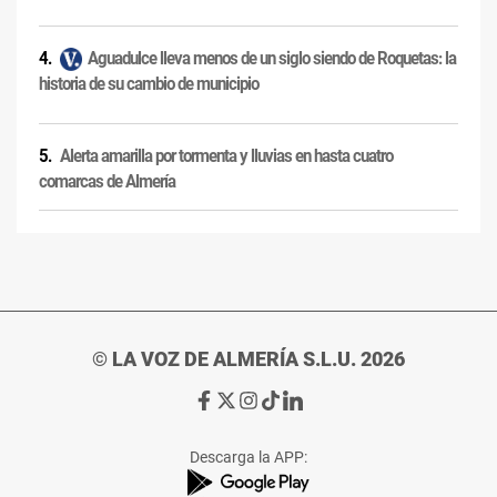
Aguadulce lleva menos de un siglo siendo de Roquetas: la
historia de su cambio de municipio
Alerta amarilla por tormenta y lluvias en hasta cuatro
comarcas de Almería
© LA VOZ DE ALMERÍA S.L.U. 2026
Ir
Ir
Ir
Ir
Ir
a
a
a
a
a
Facebook
X
Instagram
TikTok
Linkedin
Descarga la APP:
de
de
de
de
de
La
La
La
La
La