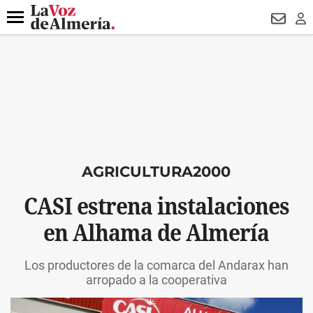
DESTACADO
VOTO FEMENINO
ORGULLO VERA
TRIBUNA
Menú
NEWSL
LO
AGRICULTURA2000
CASI estrena instalaciones
en Alhama de Almería
Los productores de la comarca del Andarax han
arropado a la cooperativa