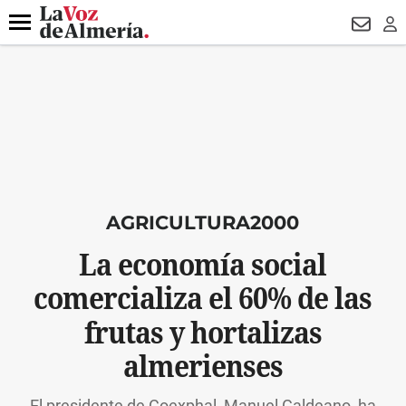
DESTACADO
VOTO FEMENINO
ORGULLO VERA
TRIBUNA
Menú
NEWSL
LO
AGRICULTURA2000
La economía social
comercializa el 60% de las
frutas y hortalizas
almerienses
El presidente de Coexphal, Manuel Galdeano, ha