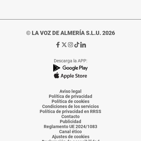
© LA VOZ DE ALMERÍA S.L.U. 2026
Ir
Ir
Ir
Ir
Ir
a
a
a
a
a
Facebook
X
Instagram
TikTok
Linkedin
Descarga la APP:
de
de
de
de
de
La
La
La
La
La
Voz
Voz
Voz
Voz
Voz
de
de
de
de
de
Almería
Almería
Almería
Almería
Almería
Aviso legal
Política de privacidad
Política de cookies
Condiciones de los servicios
Política de privacidad en RRSS
Contacto
Publicidad
Reglamento UE 2024/1083
Canal ético
Ajustes de cookies