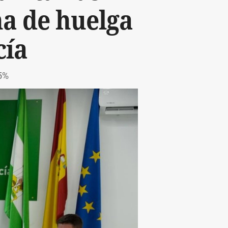
na de huelga
cía
55%