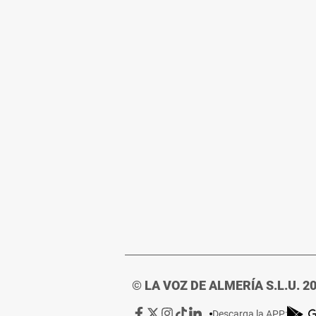
© LA VOZ DE ALMERÍA S.L.U. 2
Ir
Ir
Ir
Ir
Ir
Descarga la APP: