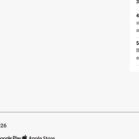
s
a
B
e
026