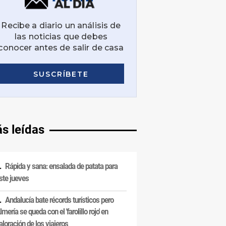
s leídas
Rápida y sana: ensalada de patata para
ste jueves
Andalucía bate récords turísticos pero
lmería se queda con el 'farolillo rojo' en
aloración de los viajeros