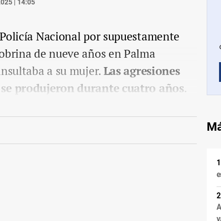
025 | 14:05
 Policía Nacional por supuestamente
sobrina de nueve años en Palma
insultaba a su mujer.
Las agresiones
 se produjeron durante cuatro años
.
Má
e
A
v