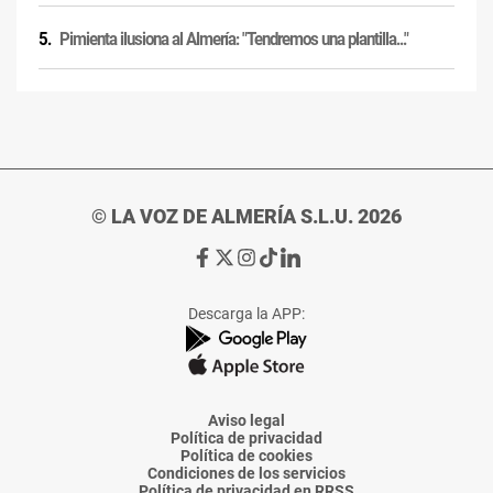
Pimienta ilusiona al Almería: "Tendremos una plantilla..."
© LA VOZ DE ALMERÍA S.L.U. 2026
Ir
Ir
Ir
Ir
Ir
a
a
a
a
a
Facebook
X
Instagram
TikTok
Linkedin
Descarga la APP:
de
de
de
de
de
La
La
La
La
La
Voz
Voz
Voz
Voz
Voz
de
de
de
de
de
Almería
Almería
Almería
Almería
Almería
Aviso legal
Política de privacidad
Política de cookies
Condiciones de los servicios
Política de privacidad en RRSS