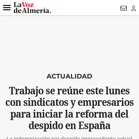
DESTACADO
VOTO FEMENINO
ORGULLO VERA
TRIBUNA
Menú
NEWSL
LO
ACTUALIDAD
Trabajo se reúne este lunes
con sindicatos y empresarios
para iniciar la reforma del
despido en España
La indemnización por despido improcedente actual