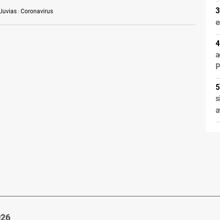
Lluvias
Coronavirus
e
a
P
s
a
026