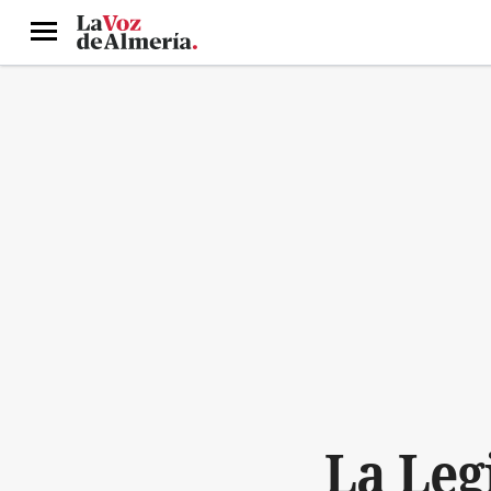
Menú
La Leg