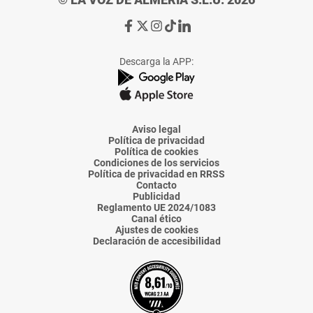
Ir
Ir
Ir
Ir
Ir
a
a
a
a
a
Facebook
X
Instagram
TikTok
Linkedin
Descarga la APP:
de
de
de
de
de
La
La
La
La
La
Voz
Voz
Voz
Voz
Voz
de
de
de
de
de
Almería
Almería
Almería
Almería
Almería
Aviso legal
Política de privacidad
Política de cookies
Condiciones de los servicios
Política de privacidad en RRSS
Contacto
Publicidad
Reglamento UE 2024/1083
Canal ético
Ajustes de cookies
Declaración de accesibilidad