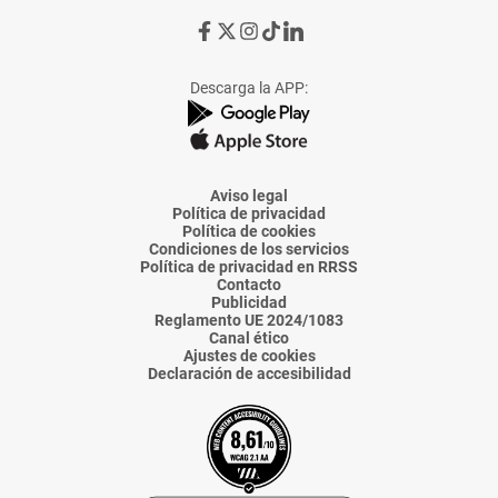
Ir
Ir
Ir
Ir
Ir
a
a
a
a
a
Facebook
X
Instagram
TikTok
Linkedin
Descarga la APP:
de
de
de
de
de
La
La
La
La
La
Voz
Voz
Voz
Voz
Voz
de
de
de
de
de
Almería
Almería
Almería
Almería
Almería
Aviso legal
Política de privacidad
Política de cookies
Condiciones de los servicios
Política de privacidad en RRSS
Contacto
Publicidad
Reglamento UE 2024/1083
Canal ético
Ajustes de cookies
Declaración de accesibilidad