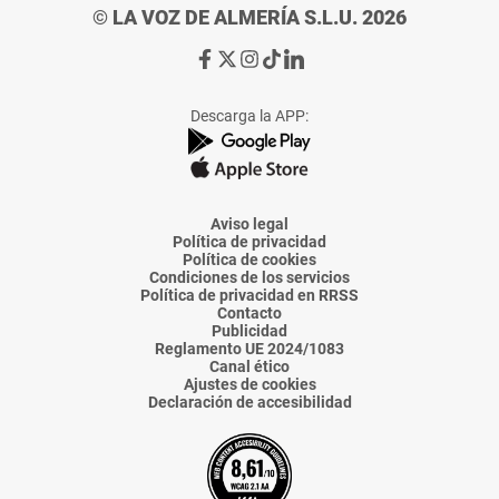
© LA VOZ DE ALMERÍA S.L.U. 2026
Ir
Ir
Ir
Ir
Ir
a
a
a
a
a
Facebook
X
Instagram
TikTok
Linkedin
Descarga la APP:
de
de
de
de
de
La
La
La
La
La
Voz
Voz
Voz
Voz
Voz
de
de
de
de
de
Almería
Almería
Almería
Almería
Almería
Aviso legal
Política de privacidad
Política de cookies
Condiciones de los servicios
Política de privacidad en RRSS
Contacto
Publicidad
Reglamento UE 2024/1083
Canal ético
Ajustes de cookies
Declaración de accesibilidad