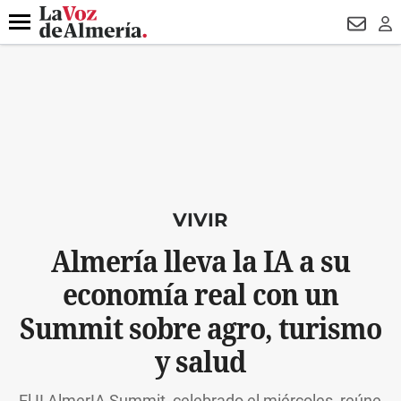
DESTACADO
MACROOPERACIÓN
FERIA
TURISMO
JUI
Menú
NEWSL
LO
VIVIR
Almería lleva la IA a su
economía real con un
Summit sobre agro, turismo
y salud
El II AlmerIA Summit, celebrado el miércoles, reúne