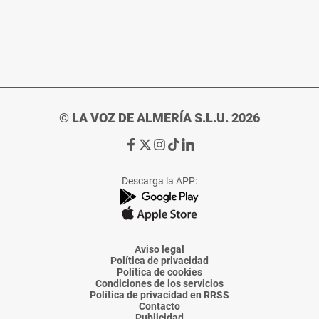
© LA VOZ DE ALMERÍA S.L.U. 2026
Ir
Ir
Ir
Ir
Ir
a
a
a
a
a
Facebook
X
Instagram
TikTok
Linkedin
Descarga la APP:
de
de
de
de
de
La
La
La
La
La
Voz
Voz
Voz
Voz
Voz
de
de
de
de
de
Almería
Almería
Almería
Almería
Almería
Aviso legal
Política de privacidad
Política de cookies
Condiciones de los servicios
Política de privacidad en RRSS
Contacto
Publicidad