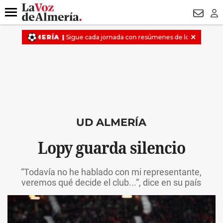
DESTACADO
MACROOPERACIÓN
FERIA
TURISMO
JUI
Menú
NEWSL
LO
UD ALMERÍA
Lopy guarda silencio
“Todavía no he hablado con mi representante,
veremos qué decide el club...“, dice en su país