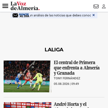
DESTACADO
VOTO FEMENINO
ORGULLO VERA
TRIBUNA
Menú
NEWSL
LO
LALIGA
El central de Primera
que enfrenta a Almería
y Granada
TONY FERNÁNDEZ
05.08.2026 | 09:49
André Horta y el