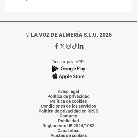
© LA VOZ DE ALMERÍA S.L.U. 2026
Ir
Ir
Ir
Ir
Ir
a
a
a
a
a
Facebook
X
Instagram
TikTok
Linkedin
Descarga la APP:
de
de
de
de
de
La
La
La
La
La
Voz
Voz
Voz
Voz
Voz
de
de
de
de
de
Almería
Almería
Almería
Almería
Almería
Aviso legal
Política de privacidad
Política de cookies
Condiciones de los servicios
Política de privacidad en RRSS
Contacto
Publicidad
Reglamento UE 2024/1083
Canal ético
Ajustes de cookies