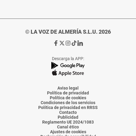
© LA VOZ DE ALMERÍA S.L.U. 2026
Ir
Ir
Ir
Ir
Ir
a
a
a
a
a
Facebook
X
Instagram
TikTok
Linkedin
Descarga la APP:
de
de
de
de
de
La
La
La
La
La
Voz
Voz
Voz
Voz
Voz
de
de
de
de
de
Almería
Almería
Almería
Almería
Almería
Aviso legal
Política de privacidad
Política de cookies
Condiciones de los servicios
Política de privacidad en RRSS
Contacto
Publicidad
Reglamento UE 2024/1083
Canal ético
Ajustes de cookies