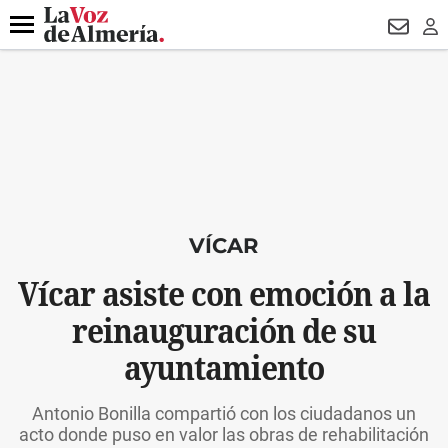
DESTACADO
VOTO FEMENINO
ORGULLO VERA
TRIBUNA
Menú
NEWSL
LO
VÍCAR
Vícar asiste con emoción a la
reinauguración de su
ayuntamiento
Antonio Bonilla compartió con los ciudadanos un
acto donde puso en valor las obras de rehabilitación