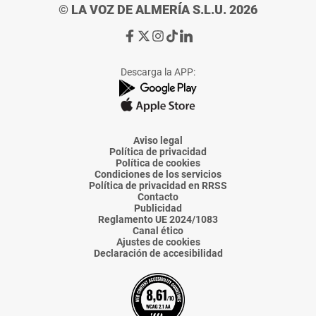
© LA VOZ DE ALMERÍA S.L.U. 2026
Ir
Ir
Ir
Ir
Ir
a
a
a
a
a
Facebook
X
Instagram
TikTok
Linkedin
Descarga la APP:
de
de
de
de
de
La
La
La
La
La
Voz
Voz
Voz
Voz
Voz
de
de
de
de
de
Almería
Almería
Almería
Almería
Almería
Aviso legal
Política de privacidad
Política de cookies
Condiciones de los servicios
Política de privacidad en RRSS
Contacto
Publicidad
Reglamento UE 2024/1083
Canal ético
Ajustes de cookies
Declaración de accesibilidad