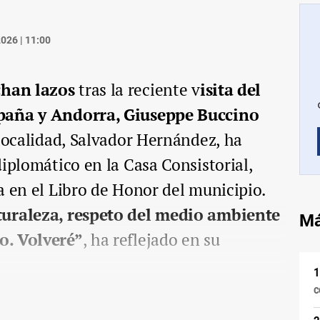
026 | 11:00
chan lazos
tras la reciente v
isita del
spaña y Andorra, Giuseppe Buccino
 localidad, Salvador Hernández, ha
diplomático en la Casa Consistorial,
a en el Libro de Honor del municipio.
turaleza, respeto del medio ambiente
Má
o. Volveré”
, ha reflejado en su
c