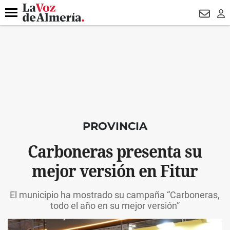
DESTACADO
HOSPITAL PONIENTE
ECLIPSE
DRON UDA
Menú
NEWSL
LO
PROVINCIA
Carboneras presenta su
mejor versión en Fitur
El municipio ha mostrado su campaña “Carboneras,
todo el año en su mejor versión”