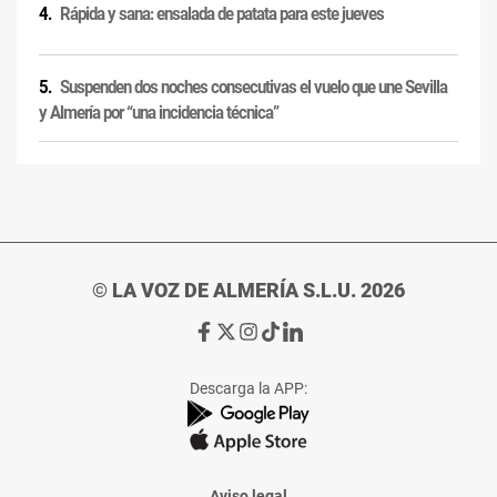
Rápida y sana: ensalada de patata para este jueves
Suspenden dos noches consecutivas el vuelo que une Sevilla
y Almería por “una incidencia técnica”
© LA VOZ DE ALMERÍA S.L.U. 2026
Ir
Ir
Ir
Ir
Ir
a
a
a
a
a
Facebook
X
Instagram
TikTok
Linkedin
Descarga la APP:
de
de
de
de
de
La
La
La
La
La
Voz
Voz
Voz
Voz
Voz
de
de
de
de
de
Almería
Almería
Almería
Almería
Almería
Aviso legal