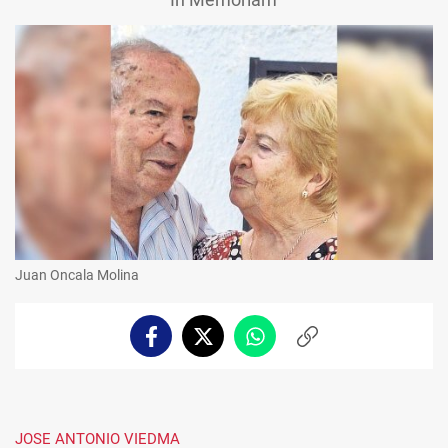
Juan Oncala Molina
Facebook
Twitter
Whatsapp
Copiar
enlace
JOSE ANTONIO VIEDMA