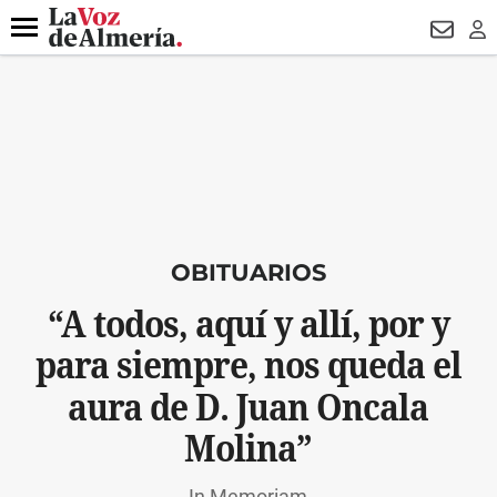
DESTACADO
ROBOS
PREGÓN BISBAL
CONDENADOS
Menú
NEWSL
LO
OBITUARIOS
“A todos, aquí y allí, por y
para siempre, nos queda el
aura de D. Juan Oncala
Molina”
In Memoriam