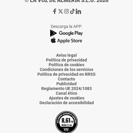
© LA VOZ DE ALMERÍA S.L.U. 2026
Ir
Ir
Ir
Ir
Ir
a
a
a
a
a
Facebook
X
Instagram
TikTok
Linkedin
Descarga la APP:
de
de
de
de
de
La
La
La
La
La
Voz
Voz
Voz
Voz
Voz
de
de
de
de
de
Almería
Almería
Almería
Almería
Almería
Aviso legal
Política de privacidad
Política de cookies
Condiciones de los servicios
Política de privacidad en RRSS
Contacto
Publicidad
Reglamento UE 2024/1083
Canal ético
Ajustes de cookies
Declaración de accesibilidad