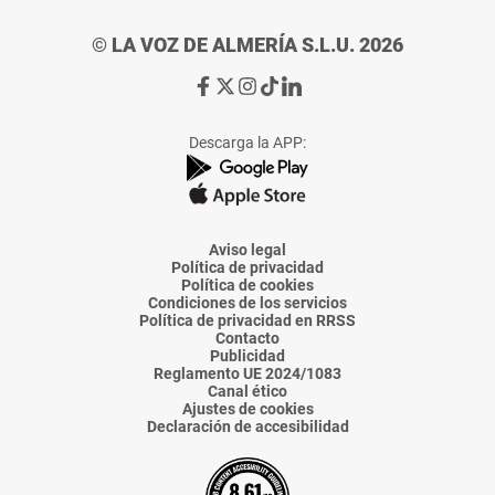
© LA VOZ DE ALMERÍA S.L.U. 2026
Ir
Ir
Ir
Ir
Ir
a
a
a
a
a
Facebook
X
Instagram
TikTok
Linkedin
Descarga la APP:
de
de
de
de
de
La
La
La
La
La
Voz
Voz
Voz
Voz
Voz
de
de
de
de
de
Almería
Almería
Almería
Almería
Almería
Aviso legal
Política de privacidad
Política de cookies
Condiciones de los servicios
Política de privacidad en RRSS
Contacto
Publicidad
Reglamento UE 2024/1083
Canal ético
Ajustes de cookies
Declaración de accesibilidad