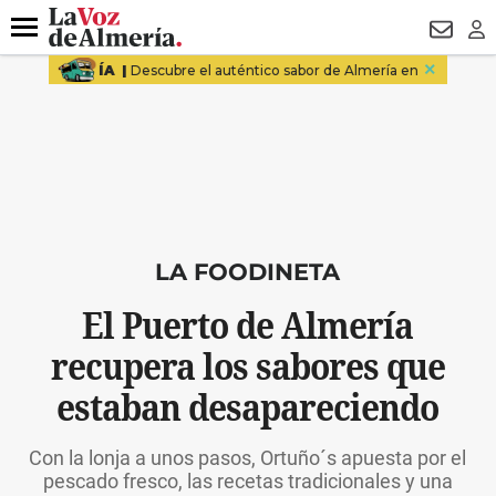
DESTACADO
VOTO FEMENINO
ORGULLO VERA
TRIBUNA
Menú
NEWSL
LO
LA FOODINETA
El Puerto de Almería
recupera los sabores que
estaban desapareciendo
Con la lonja a unos pasos, Ortuño´s apuesta por el
pescado fresco, las recetas tradicionales y una