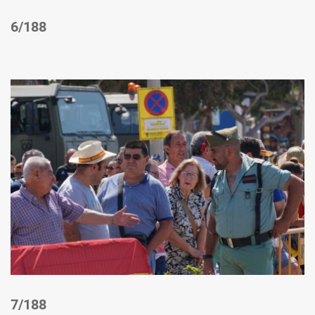
/188
/188