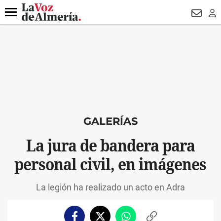
DESTACADO
HOSPITAL PONIENTE
ECLIPSE
DRON UDA
Menú
NEWSL
LO
GALERÍAS
La jura de bandera para
personal civil, en imágenes
La legión ha realizado un acto en Adra
Facebook
Twitter
Whatsapp
Copiar