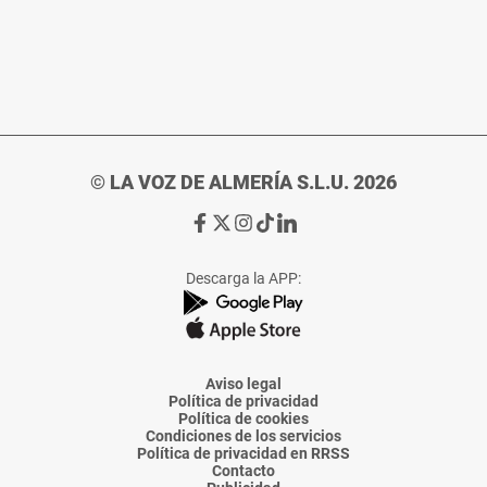
© LA VOZ DE ALMERÍA S.L.U. 2026
Ir
Ir
Ir
Ir
Ir
a
a
a
a
a
Facebook
X
Instagram
TikTok
Linkedin
Descarga la APP:
de
de
de
de
de
La
La
La
La
La
Voz
Voz
Voz
Voz
Voz
de
de
de
de
de
Almería
Almería
Almería
Almería
Almería
Aviso legal
Política de privacidad
Política de cookies
Condiciones de los servicios
Política de privacidad en RRSS
Contacto