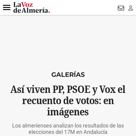
DESTACADO
VOTO FEMENINO
ORGULLO VERA
TRIBUNA
Menú
NEWSL
LO
GALERÍAS
Así viven PP, PSOE y Vox el
recuento de votos: en
imágenes
Los almerienses analizan los resultados de las
elecciones del 17M en Andalucía