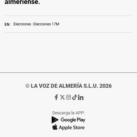
almeriense.
Elecciones
Elecciones 17M
EN:
© LA VOZ DE ALMERÍA S.L.U. 2026
Ir
Ir
Ir
Ir
Ir
a
a
a
a
a
Facebook
X
Instagram
TikTok
Linkedin
Descarga la APP:
de
de
de
de
de
La
La
La
La
La
Voz
Voz
Voz
Voz
Voz
de
de
de
de
de