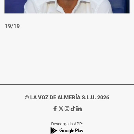
/19
© LA VOZ DE ALMERÍA S.L.U. 2026
Ir
Ir
Ir
Ir
Ir
a
a
a
a
a
Facebook
X
Instagram
TikTok
Linkedin
Descarga la APP:
de
de
de
de
de
La
La
La
La
La