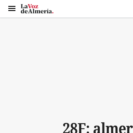
Menú
28F: almer