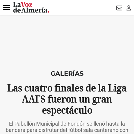
DESTACADO
OPERACIÓN PUCHE
PREGÓN BISBAL
800.
Menú
NEWSL
LO
GALERÍAS
Las cuatro finales de la Liga
AAFS fueron un gran
espectáculo
El Pabellón Municipal de Fondón se llenó hasta la
bandera para disfrutar del fútbol sala canterano con