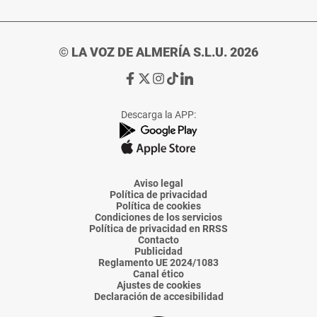
© LA VOZ DE ALMERÍA S.L.U. 2026
Ir
Ir
Ir
Ir
Ir
a
a
a
a
a
Facebook
X
Instagram
TikTok
Linkedin
Descarga la APP:
de
de
de
de
de
La
La
La
La
La
Voz
Voz
Voz
Voz
Voz
de
de
de
de
de
Almería
Almería
Almería
Almería
Almería
Aviso legal
Política de privacidad
Política de cookies
Condiciones de los servicios
Política de privacidad en RRSS
Contacto
Publicidad
Reglamento UE 2024/1083
Canal ético
Ajustes de cookies
Declaración de accesibilidad