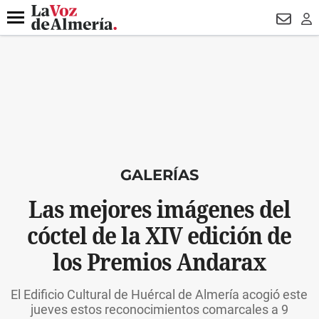
DESTACADO
HOSPITAL PONIENTE
ECLIPSE
DRON UDA
Menú
NEWSL
LO
GALERÍAS
Las mejores imágenes del
cóctel de la XIV edición de
los Premios Andarax
El Edificio Cultural de Huércal de Almería acogió este
jueves estos reconocimientos comarcales a 9