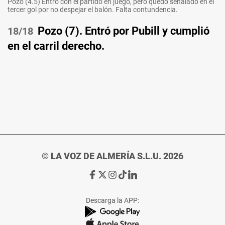
Pozo (4.5) Entró con el partido en juego, pero quedó señalado en el
tercer gol por no despejar el balón. Falta contundencia.
Pozo (7). Entró por Pubill y cumplió
/18
en el carril derecho.
© LA VOZ DE ALMERÍA S.L.U. 2026
Ir
Ir
Ir
Ir
Ir
a
a
a
a
a
Facebook
X
Instagram
TikTok
Linkedin
Descarga la APP:
de
de
de
de
de
La
La
La
La
La
Voz
Voz
Voz
Voz
Voz