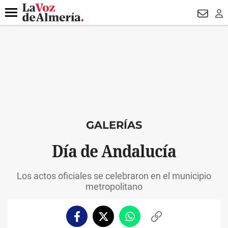
DESTACADO
MACROOPERACIÓN
FERIA
TURISMO
JUI
Menú
NEWSL
LO
GALERÍAS
Día de Andalucía
Los actos oficiales se celebraron en el municipio
metropolitano
Facebook
Twitter
Whatsapp
Copiar