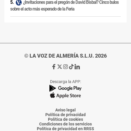
¿Invitaciones para el pregón de David Bisbal? Cinco bulos
sobre el acto más esperado de la Feria
© LA VOZ DE ALMERÍA S.L.U. 2026
Ir
Ir
Ir
Ir
Ir
a
a
a
a
a
Facebook
X
Instagram
TikTok
Linkedin
Descarga la APP:
de
de
de
de
de
La
La
La
La
La
Voz
Voz
Voz
Voz
Voz
de
de
de
de
de
Almería
Almería
Almería
Almería
Almería
Aviso legal
Política de privacidad
Política de cookies
Condiciones de los servicios
Política de privacidad en RRSS